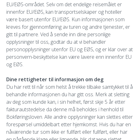
EU/EØS-området. Selv om det endelige reisemålet er
innenfor EU/EØS, kan transportselskaper og hoteller
være basert utenfor EU/EØS. Kun informasjonen som
kreves for gjennomføring av turen og andre tjenester, er
gitt til partnere. Ved å sende inn dine personlige
opplysninger til oss, godtar du at vi behandler
personopplysninger utenfor EU og EØS, og er klar over at
personvern-beskyttelse kan være lavere enn innenfor EU
og EØS.
Dine rettigheter til informasjon om deg
Du har rett til når som helst å trekke tilbake samtykket til å
behandle informasjonen du har gitt oss. Merk at sletting
av deg som kunde kan, i sin helhet, først skje 5 år etter
fakturautstedelse da denne må beholdes i henhold til
Bokføringsloven. Alle andre opplysninger kan slettes etter
forespørsel umiddelbart etter hjemkomst. Hvis du har en
nåværende tur som ikke er fullført eller fullført, eller har
en pågående klage eller lignende, blir dataene slettet