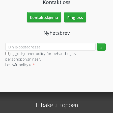
Kontakt oss
Kontaktskjema
Ring oss
Nyhetsbrev
Jeg godkjenner policy for behandling av
personopplysninger.
Les vår policy »
*
Atlantis Reiser as (Egypt Reiser)
Postboks 2729
0204
Oslo
Tilbake til toppen
Telefon
22114444