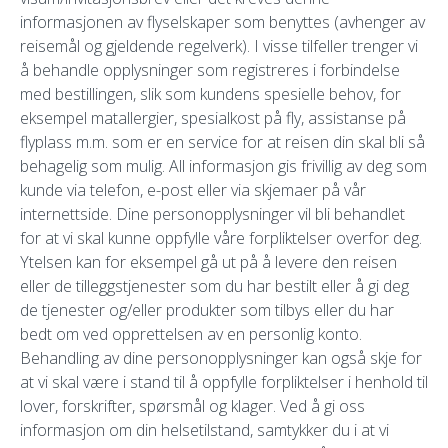
informasjonen av flyselskaper som benyttes (avhenger av
reisemål og gjeldende regelverk). I visse tilfeller trenger vi
å behandle opplysninger som registreres i forbindelse
med bestillingen, slik som kundens spesielle behov, for
eksempel matallergier, spesialkost på fly, assistanse på
flyplass m.m. som er en service for at reisen din skal bli så
behagelig som mulig. All informasjon gis frivillig av deg som
kunde via telefon, e-post eller via skjemaer på vår
internettside. Dine personopplysninger vil bli behandlet
for at vi skal kunne oppfylle våre forpliktelser overfor deg.
Ytelsen kan for eksempel gå ut på å levere den reisen
eller de tilleggstjenester som du har bestilt eller å gi deg
de tjenester og/eller produkter som tilbys eller du har
bedt om ved opprettelsen av en personlig konto.
Behandling av dine personopplysninger kan også skje for
at vi skal være i stand til å oppfylle forpliktelser i henhold til
lover, forskrifter, spørsmål og klager. Ved å gi oss
informasjon om din helsetilstand, samtykker du i at vi