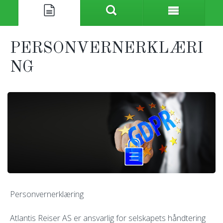
PERSONVERNERKLÆRI
NG
Personvernerklæring
Atlantis Reiser AS er ansvarlig for selskapets håndtering