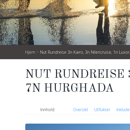
»
Hjem
Nut Rundreise 3n Kairo, 3n Nilencruise, 1n Luxo
NUT RUNDREISE 3
7N HURGHADA
Innhold
Oversikt
Utflukter
Inkluder