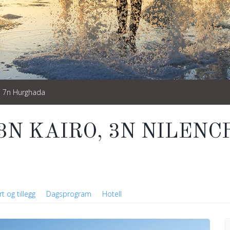
r, 7n Hurghada
N KAIRO, 3N NILENCR
t og tillegg
Dagsprogram
Hotell